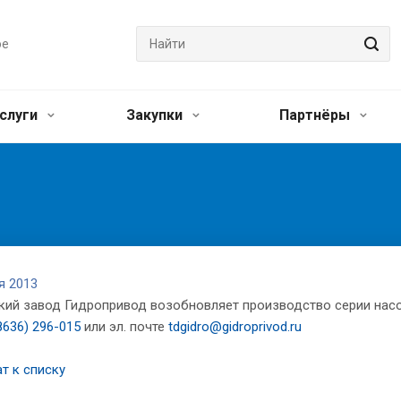
ое
слуги
Закупки
Партнёры
я 2013
кий завод Гидропривод возобновляет производство серии насо
8636) 296-015
или эл. почте
tdgidro@gidroprivod.ru
т к списку