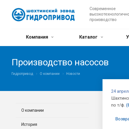
Современное
высокотехнологичн
производство
Компания
Каталог
У
Производство насосов
Гидропривод
О компании
Новости
24 апрел
Шахтинс
по т/ф.
(
О компании
Возвра
История