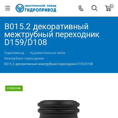
0
В015.2 декоративный
межтрубный переходник
D159/D108
Гидропривод
Художественное литье
Межтрубные переходники
В015.2 декоративный межтрубный переходник D159/D108
НОВИНКА