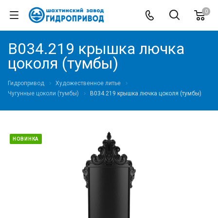
0
В034.219 крышка лючка
цоколя (тумбы)
Гидропривод
Художественное литье
Чугунные цоколи (тумбы)
В034.219 крышка лючка цоколя (тумбы)
НОВИНКА