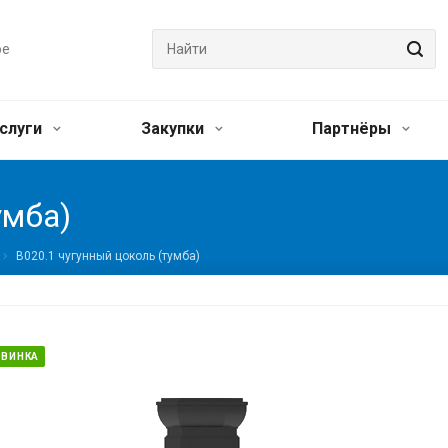
ое
слуги
Закупки
Партнёры
умба)
В020.1 чугунный цоколь (тумба)
ОВИНКА