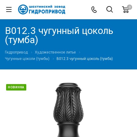
0
В012.3 чугунный цоколь
(тумба)
Гидропривод
Художественное литье
Чугунные цоколи (тумбы)
В012.3 чугунный цоколь (тумба)
НОВИНКА