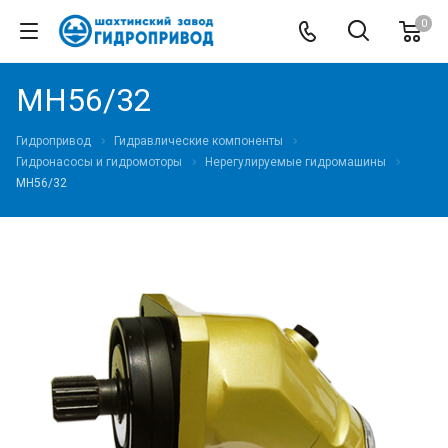
0
МН56/32
Гидропривод
Гидравлические компоненты
Гидронасосы и гидромоторы
Нерегулируемые гидромашины
МН56/32