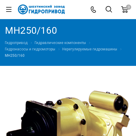
0
МН250/160
Гидропривод
Гидравлические компоненты
Гидронасосы и гидромоторы
Нерегулируемые гидромашины
МН250/160