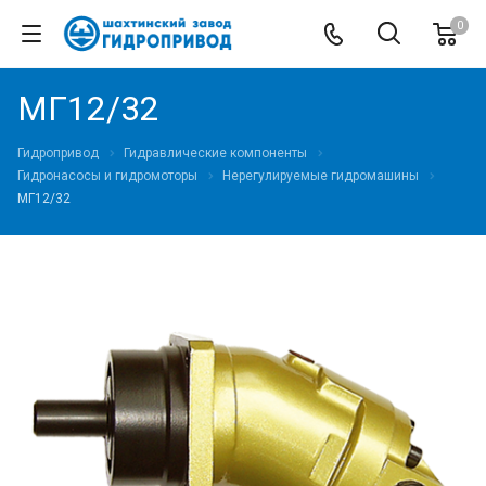
0
МГ12/32
Гидропривод
Гидравлические компоненты
Гидронасосы и гидромоторы
Нерегулируемые гидромашины
МГ12/32